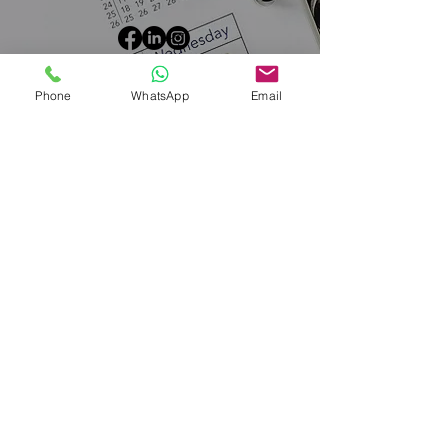
jg.justindesign@gmail.com
06.79.27.18.97
Phone
WhatsApp
Email
Peyrehorade,
Landes,
Pyrénées Atlantiques
France entière
Envoyer un e-mail
© 2022 par Just'In Design.
Mentions légales |
Politique en matière de cookies |
Politique de confidentialité |
Conditions d'utilisation