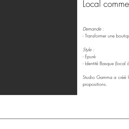
Local commer
Demande :
- Transformer une boutiq
Style :
- Epuré
- Identité Basque (local à
Studio Gamma a créé l
propositions.