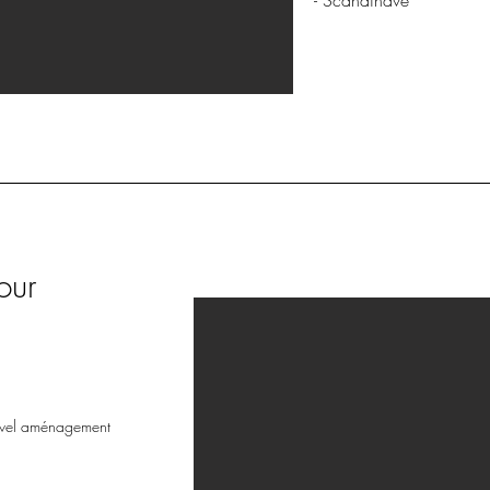
- Scandinave
our
vel aménagement