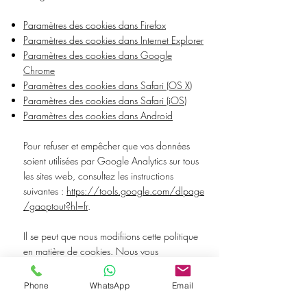
Paramètres des cookies dans Firefox
Paramètres des cookies dans Internet Explorer
Paramètres des cookies dans Google
Chrome
Paramètres des cookies dans Safari (OS X)
Paramètres des cookies dans Safari (iOS)
Paramètres des cookies dans Android
Pour refuser et empêcher que vos données
soient utilisées par Google Analytics sur tous
les sites web, consultez les instructions
suivantes :
https://tools.google.com/dlpage
/gaoptout?hl=fr
.
Il se peut que nous modifiions cette politique
en matière de cookies. Nous vous
encourageons à consulter régulièrement cette
page pour obtenir les dernières informations
Phone
WhatsApp
Email
sur les cookies.