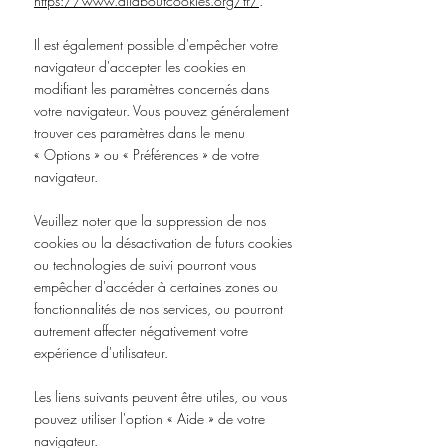
https://www.allaboutcookies.org/fr/
.
Il est également possible d'empêcher votre
navigateur d'accepter les cookies en
modifiant les paramètres concernés dans
votre navigateur. Vous pouvez généralement
trouver ces paramètres dans le menu
«
Options
»
ou
«
Préférences
»
de votre
navigateur.
Veuillez noter que la suppression de nos
cookies ou la désactivation de futurs cookies
ou technologies de suivi pourront vous
empêcher d'accéder à certaines zones ou
fonctionnalités de nos services, ou pourront
autrement affecter négativement votre
expérience d'utilisateur.
Les liens suivants peuvent être utiles, ou vous
pouvez utiliser l'option
«
Aide
»
de votre
navigateur.